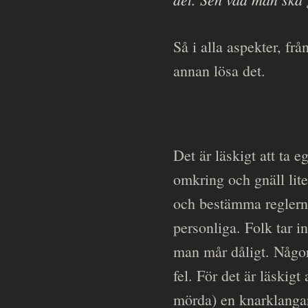
for:
Så i alla aspekter, fr
annan lösa det.
Det är läskigt att ta
omkring och gnäll lite
och bestämma reglerna.
personliga. Folk tar i
man mår dåligt. Någon
fel. För det är läskigt 
mörda) en knarklangare