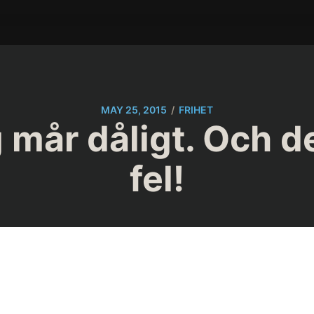
/
MAY 25, 2015
FRIHET
g mår dåligt. Och d
fel!