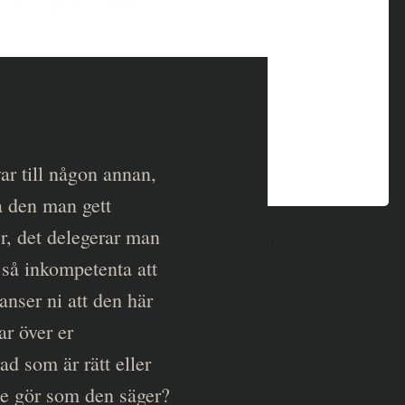
var till någon annan,
a den man gett
er, det delegerar man
a så inkompetenta att
anser ni att den här
ar över er
d som är rätt eller
nte gör som den säger?