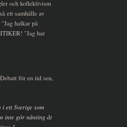
gler och kollektivism
så ett samhälle av
. "Jag halkar på
LITIKER! "Jag har
Debatt för en tid sen,
 i ett Sverige som
n inte gör nånting åt
öras."