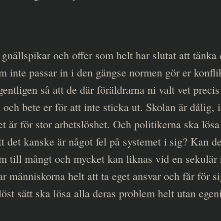
 gnällspikar och offer som helt har slutat att tänka 
 inte passar in i den gängse normen gör er konflikt
gentligen så att de där föräldrarna ni valt vet precis
 och bete er för att inte sticka ut. Skolan är dålig, 
et är för stor arbetslöshet. Och politikerna ska lösa
t det kanske är något fel på systemet i sig? Kan de
som till mångt och mycket kan liknas vid en sekulär
ar människorna helt att ta eget ansvar och får för s
öst sätt ska lösa alla deras problem helt utan egen