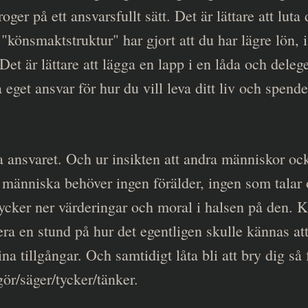
oger på ett ansvarsfullt sätt. Det är lättare att luta 
könsmaktstruktur" har gjort att du har lägre lön, ist
et är lättare att lägga en lapp i en låda och delege
eget ansvar för hur du vill leva ditt liv och spend
a ansvaret. Och ur insikten att andra människor ocks
 människa behöver ingen förälder, ingen som talar
ycker ner värderingar och moral i halsen på den. K
era en stund på hur det egentligen skulle kännas a
dina tillgångar. Och samtidigt låta bli att bry dig 
ör/säger/tycker/tänker.