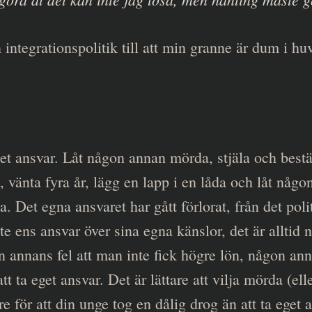
ån integrationspolitik till att min granne är dum i h
 eget ansvar. Låt någon annan mörda, stjäla och bes
, vänta fyra år, lägg en lapp i en låda och låt någ
 Det egna ansvaret har gått förlorat, från det politi
nte ens ansvar över sina egna känslor, det är alltid 
 annans fel att man inte fick högre lön, någon an
att ta eget ansvar. Det är lättare att vilja mörda (ell
 för att din unge tog en dålig drog än att ta eget a