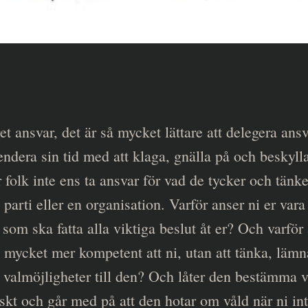
get ansvar, det är så mycket lättare att delegera ans
endera sin tid med att klaga, gnälla på och beskyll
r folk inte ens ta ansvar för vad de tycker och tänk
tt parti eller en organisation. Varför anser ni er var
 som ska fatta alla viktiga beslut åt er? Och varför 
 mycket mer kompetent att ni, utan att tänka, lämn
 valmöjligheter till den? Och låter den bestämma va
riskt och går med på att den hotar om våld när ni i