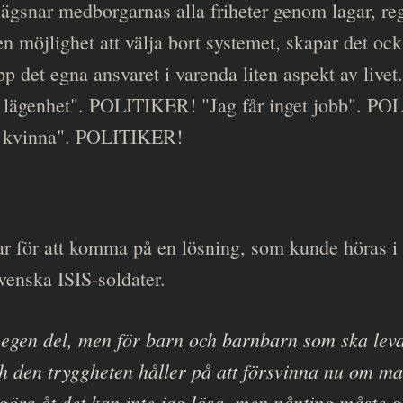
lägsnar medborgarnas alla friheter genom lagar, re
n möjlighet att välja bort systemet, skapar det ock
p det egna ansvaret i varenda liten aspekt av livet
n lägenhet". POLITIKER! "Jag får inget jobb". PO
 är kvinna". POLITIKER!
ar för att komma på en lösning, som kunde höras i 
venska ISIS-soldater.
r egen del, men för barn och barnbarn som ska leva
rch
ch den tryggheten håller på att försvinna nu om ma
göra åt det kan inte jag lösa, men nånting måste g