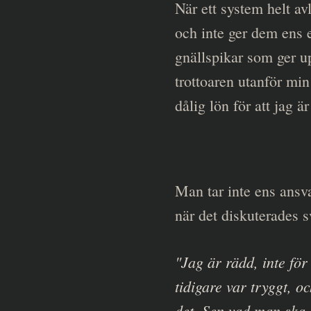
När ett system helt av
och inte ger dem ens e
gnällspikar som ger up
trottoaren utanför mi
dålig lön för att jag
Man tar inte ens ansv
när det diskuterades s
"Jag är rädd, inte fö
Sea
tidigare var tryggt, o
det. Sen vad man ska 