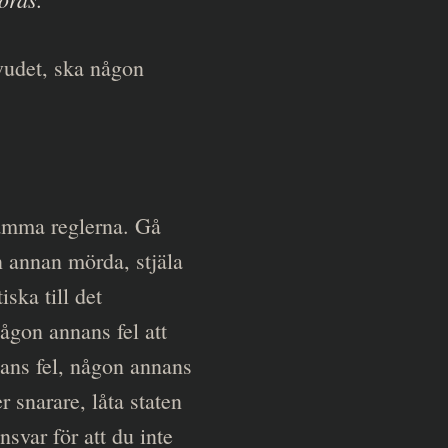
uvudet, ska någon
tämma reglerna. Gå
on annan mörda, stjäla
ska till det
någon annans fel att
nans fel, någon annans
er snarare, låta staten
nsvar för att du inte