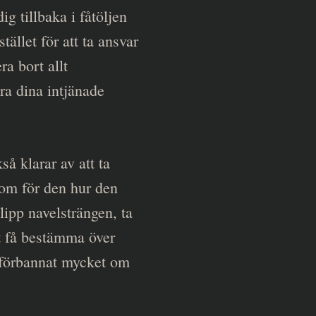
dig tillbaka i fåtöljen
ället för att ta ansvar
ra bort allt
era dina intjänade
å klarar av att ta
 om för den hur den
lipp navelsträngen, ta
tt få bestämma över
så förbannat mycket om